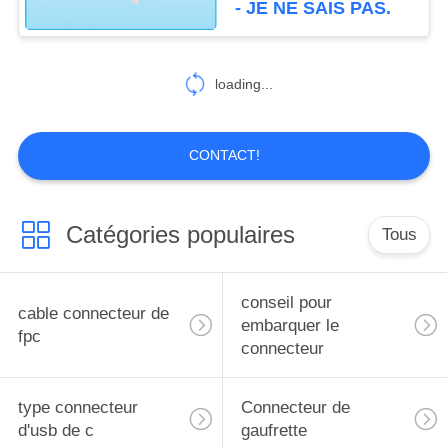
- JE NE SAIS PAS.
6
cable connecteur de
loading...
hdmi
CONTACT!
Catégories populaires
Tous
14
FFC câble plat
conseil pour
cable connecteur de
embarquer le
fpc
connecteur
type connecteur
Connecteur de
d'usb de c
gaufrette