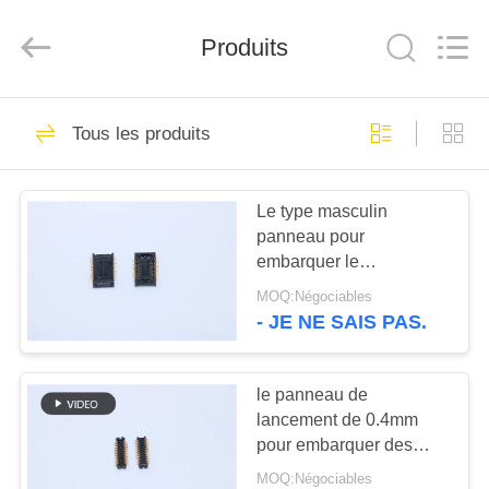
Electronic
Co.,
Ltd..
Produits
All
Rights
Reserved.
Developed
by
MAISON
69
ECER
Tous les produits
cable connecteur de
PRODUITS
fpc
Le type masculin
panneau pour
AU
embarquer le
SUJET
connecteur remplacent
MOQ:Négociables
des goupilles de
DE
- JE NE SAIS PAS.
DF30FC-24DP-0.4V
85
NOUS
HIROSE 24
conseil pour
le panneau de
lancement de 0.4mm
VISITE
embarquer le
pour embarquer des
D'USINE
goupilles du connecteur
connecteur
MOQ:Négociables