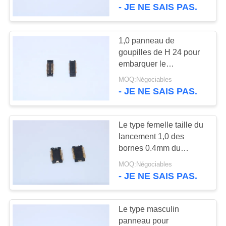
1,0 H 24 remplacent
- JE NE SAIS PAS.
DF37NC-24DS-0.4V
CONTRÔLE
HIROSE
DE
1,0 panneau de
20
QUALITÉ
goupilles de H 24 pour
type connecteur
embarquer le
connecteur
d'usb de c
MOQ:Négociables
CONTACTEZ-
d'alimentation, type
- JE NE SAIS PAS.
masculin connecteur de
NOUS
lancement de 0.4mm
Le type femelle taille du
DEMANDEZ
lancement 1,0 des
UNE
bornes 0.4mm du
28
connecteur 24 de Btb
CITATION
MOQ:Négociables
Connecteur de
remplacent
- JE NE SAIS PAS.
AXK7L24227
gaufrette
NEWS
Le type masculin
panneau pour