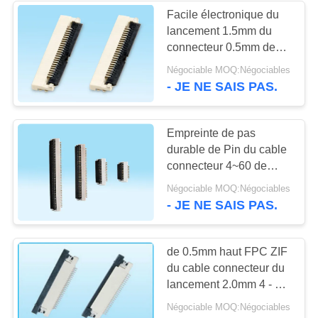
Facile électronique du
lancement 1.5mm du
13
connecteur 0.5mm de
Connecteur de carte
Dalee FFC FPC haut
Négociable MOQ:Négociables
sur le type R/A
- JE NE SAIS PAS.
de SIM
Empreinte de pas
durable de Pin du cable
connecteur 4~60 de
SMT FPC pour le
9
Négociable MOQ:Négociables
consommateur
- JE NE SAIS PAS.
connecteur de carte
électronique
de mémoire
de 0.5mm haut FPC ZIF
du cable connecteur du
lancement 2.0mm 4 - 60
type supérieur R/A de
Négociable MOQ:Négociables
Pin