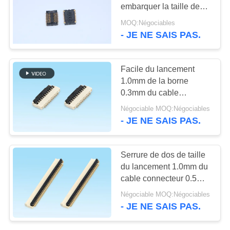
PLAN
embarquer la taille des
DU
bornes 1,0 du
MOQ:Négociables
connecteur 24
- JE NE SAIS PAS.
39
SITE
remplacent
Connecteur d'en-
AXK8L24125 Panasonic
PRIVACY
Facile du lancement
tête de Pin
1.0mm de la borne
POLICY
0.3mm du cable
connecteur 10 du
Négociable MOQ:Négociables
panneau FPC de carte
- JE NE SAIS PAS.
PCB haut sur le type
R/A
22
Serrure de dos de taille
connecteur femelle
du lancement 1.0mm du
cable connecteur 0.5mm
d'en-tête
de FPC, Pin 4-50 pour
Négociable MOQ:Négociables
les produits
- JE NE SAIS PAS.
électroniques