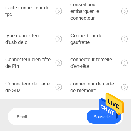
conseil pour
cable connecteur de
fil pour câbler le
embarquer le
fpc
connecteur
connecteur
type connecteur
Connecteur de
d'usb de c
gaufrette
Connecteur d'en-tête
connecteur femelle
13
de Pin
d'en-tête
Fil pour embarquer
le connecteur
Connecteur de carte
connecteur de carte
de SIM
de mémoire
Souscrivez
14