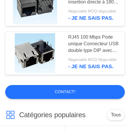
insertion directe à 180
8
degrés
Négociable MOQ:négociable
- JE NE SAIS PAS.
Câble terminal multi
RJ45 100 Mbps Porte
unique Connecteur USB
double type DIP avec
lumière LED
Négociable MOQ:Négociable
- JE NE SAIS PAS.
18
Connecteurs de la
puissance élevée rf
CONTACT!
Catégories populaires
Tous
6