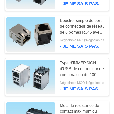
RJ45 Jack de courroie
- JE NE SAIS PAS.
CONTRÔLE
DE
Bouclier simple de port
20
QUALITÉ
de connecteur de réseau
type connecteur
de 8 bornes RJ45 avec
la fente des deux côtés
d'usb de c
Négociable MOQ:Négociables
CONTACTEZ-
- JE NE SAIS PAS.
NOUS
Type d'IMMERSION
DEMANDEZ
d'USB de connecteur de
UNE
combinaison de 100
28
bases-TX RJ45 double
CITATION
Négociable MOQ:Négociables
Connecteur de
avec la lumière verte du
- JE NE SAIS PAS.
jaune LED
gaufrette
NEWS
Metal la résistance de
contact maximum du