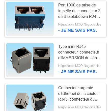
Port 1000 de prise de
femelle du connecteur 2
13
de Basetabdown RJ45
Connecteur de carte
Jack pour le réseau
Négociable MOQ:Négociables
Ethernet de LAN
- JE NE SAIS PAS.
de SIM
Type mini RJ45
connecteur, connecteur
d'IMMERSION du câble
Ethernet RJ45 sans
9
Négociable MOQ:Négociables
logement pour carte
- JE NE SAIS PAS.
connecteur de carte
de mémoire
Connecteur argenté
d'Ethernet de la couleur
RJ45, connecteur du
réseau RJ45 pour
Négociable MOQ:Négociables
l'Ethernet 1G