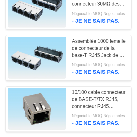
PLAN
connecteur 30MΩ des
DU
ports RJ45 Jack du
Négociable MOQ:Négociables
bouclier 1*4
- JE NE SAIS PAS.
39
SITE
Connecteur d'en-
PRIVACY
Assemblée 1000 femelle
tête de Pin
de connecteur de la
POLICY
base-T RJ45 Jack de 4
ports avec s'ouvrir vers
Négociable MOQ:Négociables
le bas
- JE NE SAIS PAS.
22
10/100 cable connecteur
connecteur femelle
de BASE-T/TX RJ45,
connecteur RJ45
d'en-tête
modulaire type de 90
Négociable MOQ:Négociables
degrés
- JE NE SAIS PAS.