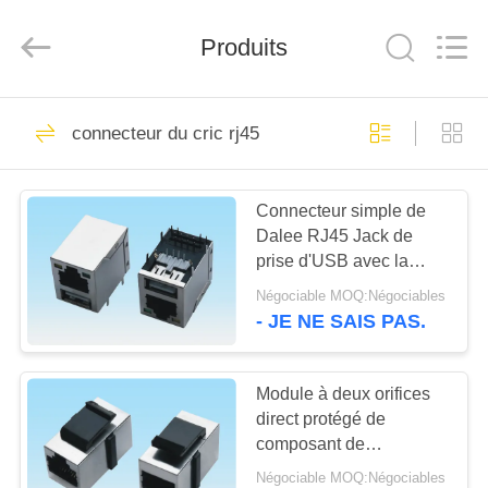
Co.,
Ltd..
All
Rights
Produits
Reserved.
Developed
by
ECER
MAISON
69
connecteur du cric rj45
cable connecteur de
PRODUITS
fpc
Connecteur simple de
Dalee RJ45 Jack de
AU
prise d'USB avec la
SUJET
lumière de LED dans les
Négociable MOQ:Négociables
produits des véhicules à
DE
- JE NE SAIS PAS.
moteur
85
NOUS
conseil pour
Module à deux orifices
direct protégé de
VISITE
embarquer le
composant de
D'USINE
connecteur du fermoir
connecteur
Négociable MOQ:Négociables