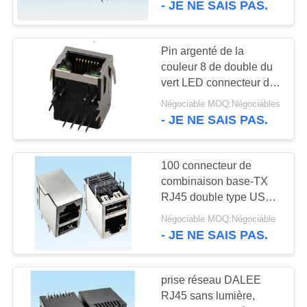
- JE NE SAIS PAS.
6
cable connecteur de
Pin argenté de la
couleur 8 de double du
hdmi
vert LED connecteur de
la lumière RJ45 Jack
Négociable MOQ:Négociables
dans des produits de
- JE NE SAIS PAS.
réseau
100 connecteur de
14
combinaison base-TX
RJ45 double type USB
FFC câble plat
DIP
Négociable MOQ:Négociable
- JE NE SAIS PAS.
prise réseau DALEE
RJ45 sans lumière,