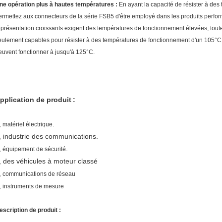
ne opération plus à hautes températures :
En ayant la capacité de résister à de
ermettez aux connecteurs de la série FSB5 d'être employé dans les produits perform
eprésentation croissants exigent des températures de fonctionnement élevées, tou
eulement capables pour résister à des températures de fonctionnement d'un 105°C.B
euvent fonctionner à jusqu'à 125°C.
pplication de produit
:
,
.
matériel électrique
, industrie des communications.
,
.
équipement de sécurité
, des véhicules à moteur classé
,
communications de réseau
,
instruments de mesure
escription de produit :