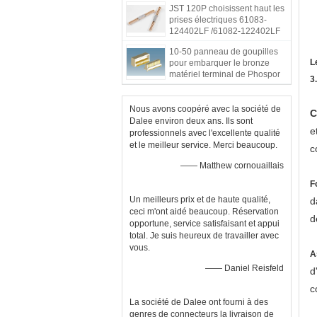
JST 120P choisissent haut les
vitesse
prises électriques 61083-
124402LF /61082-122402LF
du contact BTB
10-50 panneau de goupilles
L
pour embarquer le bronze
matériel terminal de Phospor
3
de prise de côté de lancement
du connecteur 0.8mm
Nous avons coopéré avec la société de
C
Dalee environ deux ans. Ils sont
e
professionnels avec l'excellente qualité
et le meilleur service. Merci beaucoup.
c
—— Matthew cornouaillais
F
Un meilleurs prix et de haute qualité,
d
ceci m'ont aidé beaucoup. Réservation
d
opportune, service satisfaisant et appui
total. Je suis heureux de travailler avec
vous.
A
—— Daniel Reisfeld
d
c
La société de Dalee ont fourni à des
genres de connecteurs la livraison de