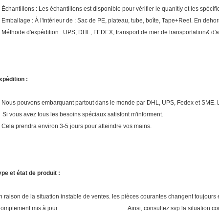
. Échantillons : Les échantillons est disponible pour vérifier le quanltiy et les spécif
. Emballage : À l'intérieur de : Sac de PE, plateau, tube, boîte, Tape+Reel. En dehor
. Méthode d'expédition : UPS, DHL, FEDEX, transport de mer de transportation& d'
xpédition :
. Nous pouvons embarquant partout dans le monde par DHL, UPS, Fedex et SME. L'em
i vous avez tous les besoins spéciaux satisfont m'informent.
. Cela prendra environ 3-5 jours pour atteindre vos mains.
ype et état de produit :
n raison de la situation instable de ventes. les pièces courantes changent toujours et
romptement mis à jour. Ainsi, consultez svp la situation courant