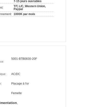
7-15 jours ouvrables
T/T, L/C, Western Union,
nt:
Paypal
onnement:
1000K par mois
5001-BTB0830-20F
ce:
ique:
AC/DC
n:
Placage à l'or
Femelle
imentation
,