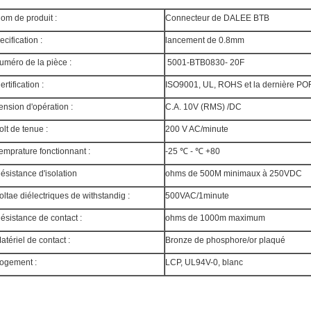
om de produit :
Connecteur de DALEE BTB
ecification :
lancement de 0.8mm
uméro de la pièce :
5001-BTB0830- 20F
ertification :
ISO9001, UL, ROHS et la dernière P
ension d'opération :
C.A. 10V (RMS) /DC
olt de tenue :
200 V AC/minute
emprature fonctionnant :
-25 ℃ - ℃ +80
ésistance d'isolation
ohms de 500M minimaux à 250VDC
oltae diélectriques de withstandig :
500VAC/1minute
ésistance de contact :
ohms de 1000m maximum
atériel de contact :
Bronze de phosphore/or plaqué
ogement :
LCP, UL94V-0, blanc