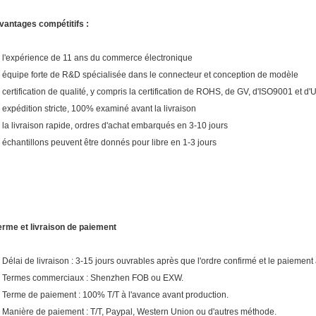
vantages compétitifs :
, l'expérience de 11 ans du commerce électronique
, équipe forte de R&D spécialisée dans le connecteur et conception de modèle
, certification de qualité, y compris la certification de ROHS, de GV, d'ISO9001 et d'
, expédition stricte, 100% examiné avant la livraison
, la livraison rapide, ordres d'achat embarqués en 3-10 jours
, échantillons peuvent être donnés pour libre en 1-3 jours
erme et livraison de paiement
. Délai de livraison : 3-15 jours ouvrables après que l'ordre confirmé et le paiement 
. Termes commerciaux : Shenzhen FOB ou EXW.
. Terme de paiement : 100% T/T à l'avance avant production.
. Manière de paiement : T/T, Paypal, Western Union ou d'autres méthode.