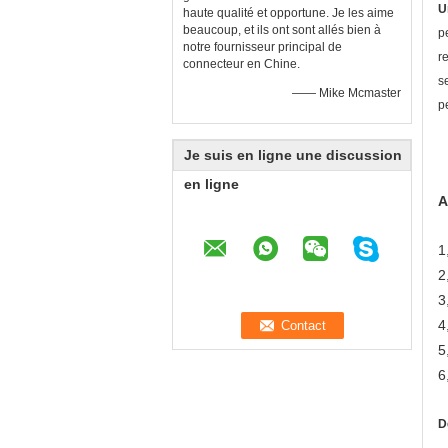
U
haute qualité et opportune. Je les aime
beaucoup, et ils ont sont allés bien à
p
notre fournisseur principal de
r
connecteur en Chine.
s
—— Mike Mcmaster
p
Je suis en ligne une discussion
en ligne
A
1
2
3
4
5
6
D