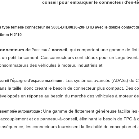
conseil pour embarquer le connecteur d'en-tê
e type femelle connecteur de 5001-BTB0830-20F BTB avec le double contact de
.0mm H 2*10
onnecteurs de
conseil,
qui comportent une gamme de flotte
Panneau-à-
t un petit lancement. Ces connecteurs sont idéaux pour un large éventa
onsommateurs des véhicules à moteur, industriels et.
Les systèmes avancés (ADASs) de Con
ournit l'épargne d'espace maximum :
ans la taille, donc créant le besoin de connecteur plus compact. Des 
éveloppés en réponse au besoin du marché des véhicules à moteur de 
Une gamme de flottement généreuse facilite les c
ssemblée automatique :
'accouplement et de panneau-à-conseil, éliminant le besoin de FPC à c
onséquence, les connecteurs fournissent la flexibilité de conception e