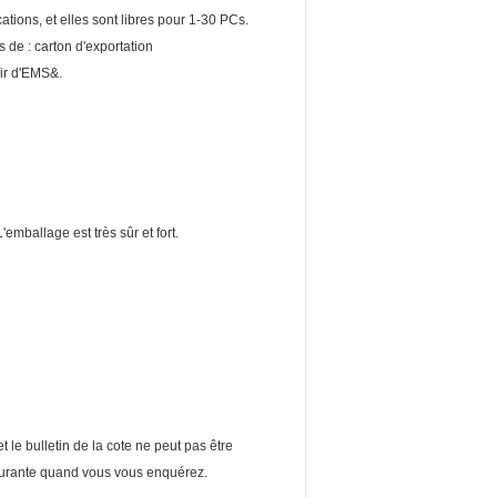
ications, et elles sont libres pour 1-30 PCs.
s de : carton d'exportation
air d'EMS&.
ballage est très sûr et fort.
 le bulletin de la cote ne peut pas être
e quand vous vous enquérez.