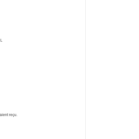
UL
aient reçu.