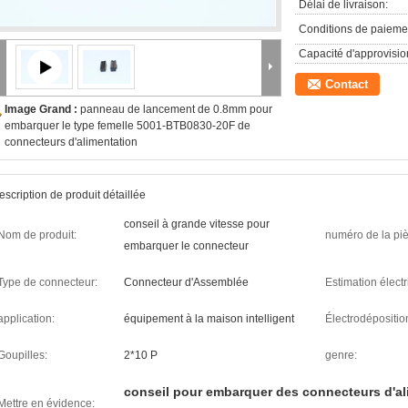
Délai de livraison:
Conditions de paieme
Capacité d'approvisi
Contact
Image Grand :
panneau de lancement de 0.8mm pour
embarquer le type femelle 5001-BTB0830-20F de
connecteurs d'alimentation
escription de produit détaillée
conseil à grande vitesse pour
Nom de produit:
numéro de la piè
embarquer le connecteur
Type de connecteur:
Connecteur d'Assemblée
Estimation électr
application:
équipement à la maison intelligent
Électrodépositio
Goupilles:
2*10 P
genre:
conseil pour embarquer des connecteurs d'al
Mettre en évidence: