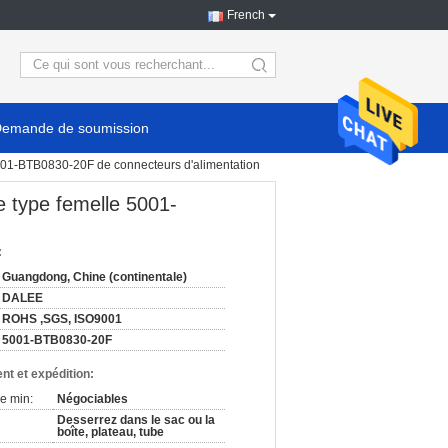
French
search
emande de soumission
01-BTB0830-20F de connecteurs d'alimentation
 type femelle 5001-
:
Guangdong, Chine (continentale)
DALEE
ROHS ,SGS, ISO9001
5001-BTB0830-20F
nt et expédition:
e min:
Négociables
Desserrez dans le sac ou la
boîte, plateau, tube