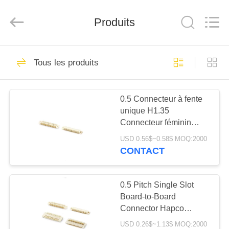
Fournisseur.
Copyright
©
Produits
2019
-
2025
Dalee
Electronic
MAISON
66
Co.,
Ltd..
Tous les produits
All
cable connecteur de
Rights
Reserved.
PRODUITS
Developed
fpc
by
ECER
0.5 Connecteur à fente
unique H1.35
AU
Connecteur féminin
SUJET
AXK5F22347YG
USD 0.56$~0.58$ MOQ:2000
Remplacement
DE
CONTACT
domestique
79
NOUS
conseil pour
0.5 Pitch Single Slot
Board-to-Board
VISITE
embarquer le
Connector Hapco
D'USINE
1.5H2.0H2.5H
connecteur
USD 0.26$~1.13$ MOQ:2000