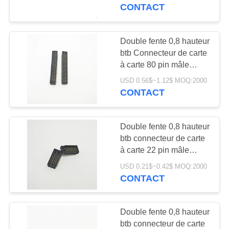
Remplacement de la
CONTACT
série AXK 10 ~ 80p
CONTRÔLE
Masculin Femme Bloc
DE
Double fente 0,8 hauteur
17
QUALITÉ
btb Connecteur de carte
type connecteur
à carte 80 pin mâle
femelle hauteur de bloc
d'usb de c
USD 0.56$~1.12$ MOQ:2000
CONTACTEZ-
6,5 mmH Terminal SMD
CONTACT
plaqué or
NOUS
Double fente 0,8 hauteur
DEMANDEZ
btb connecteur de carte
UNE
à carte 22 pin mâle
24
femelle hauteur de bloc
CITATION
USD 0.21$~0.42$ MOQ:2000
Connecteur de
6,0 mmH SMD terminal
CONTACT
plaqué or
gaufrette
NEWS
Double fente 0,8 hauteur
btb connecteur de carte