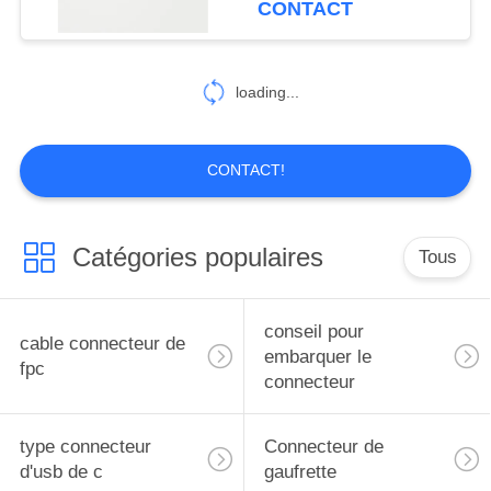
CONTACT
pour les PCB fabriqués
6
cable connecteur de
loading...
hdmi
CONTACT!
Catégories populaires
Tous
14
FFC câble plat
conseil pour
cable connecteur de
embarquer le
fpc
connecteur
type connecteur
Connecteur de
d'usb de c
gaufrette