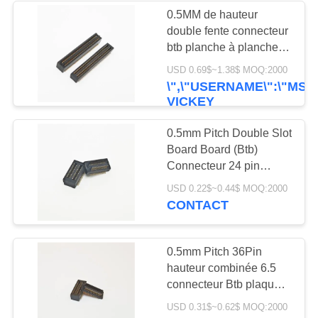
0.5MM de hauteur
double fente connecteur
10
btb planche à planche
Connecteur de carte
100pin Hop haute 7,5
USD 0.69$~1.38$ MOQ:2000
fabricants plaqués en or
\",\"USERNAME\":\"MS.
de SIM
puce PCBA
VICKEY
CHOU\"}");'>CONTACT
0.5mm Pitch Double Slot
Board Board (Btb)
Connecteur 24 pin
hauteur combinée 7,0
9
USD 0.22$~0.44$ MOQ:2000
plaqué en or PCBA
CONTACT
connecteur de carte
patch fabricé Socket
PCB
de mémoire
0.5mm Pitch 36Pin
hauteur combinée 6.5
connecteur Btb plaqué
or double rainure Board
USD 0.31$~0.62$ MOQ:2000
Board (PCBA patch)