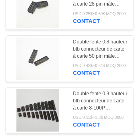
PLAN
à carte 28 pin mâle
DU
femelle hauteur de bloc
USD 0.25$~0.50$ MOQ:2000
5,5 mmH terminal SMD
CONTACT
56
SITE
plaqué or
Connecteur d'en-
PRIVACY
Double fente 0,8 hauteur
tête de Pin
btb connecteur de carte
POLICY
à carte 50 pin mâle
femelle hauteur de bloc
USD 0.42$~0.84$ MOQ:2000
5,0 mmH terminal SMD
CONTACT
plaqué or
19
Double fente 0,8 hauteur
connecteur femelle
btb connecteur de carte
à carte 8-100P
d'en-tête
connecteur de châssis
USD 0.13$~1.3$ MOQ:2000
mâle et femelle hauteur
CONTACT
combinée 4.0-8.5mmH
terminaux SMD