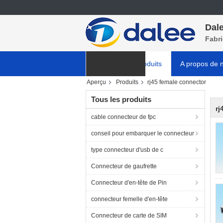
Dale
Fabr
Aperçu
Produits
A propos de 
Aperçu
Produits
rj45 female connector
NOUVELLES
Tous les produits
rj
cable connecteur de fpc
conseil pour embarquer le connecteur
type connecteur d'usb de c
Connecteur de gaufrette
Connecteur d'en-tête de Pin
connecteur femelle d'en-tête
Connecteur de carte de SIM