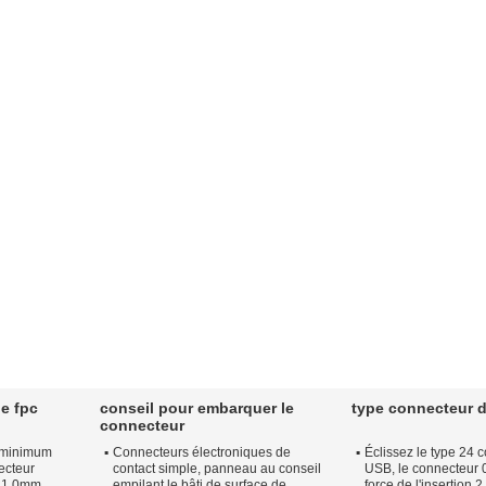
e fpc
conseil pour embarquer le
type connecteur d
connecteur
n minimum
Connecteurs électroniques de
Éclissez le type 24 
ecteur
contact simple, panneau au conseil
USB, le connecteur 0
 1.0mm
empilant le bâti de surface de
force de l'insertion 2