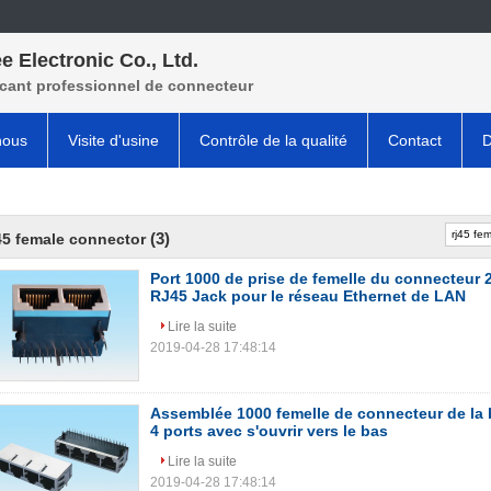
e Electronic Co., Ltd.
icant professionnel de connecteur
nous
Visite d'usine
Contrôle de la qualité
Contact
D
(3)
45 female connector
Port 1000 de prise de femelle du connecteur
RJ45 Jack pour le réseau Ethernet de LAN
Lire la suite
2019-04-28 17:48:14
Assemblée 1000 femelle de connecteur de la
4 ports avec s'ouvrir vers le bas
Lire la suite
2019-04-28 17:48:14