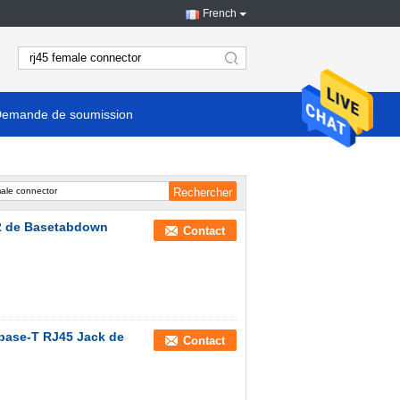
French
search
emande de soumission
 2 de Basetabdown
Contact
 base-T RJ45 Jack de
Contact