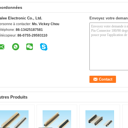
oordonnées
alee Electronic Co., Ltd.
Envoyez votre deman
ersonne à contacter:
Ms. Vickey Chou
éléphone:
86-13425187581
élécopieur:
86-0755-29593110
tres Produits