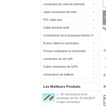
connecteur de carte de mémoire
cable connecteur de hdmi
FFC câble plat
Câble terminal multi
Connecteurs de la puissance élevée rf
fil pour câbler le connecteur
D
Fil pour embarquer le connecteur
connecteur du cric rj45
Cable connecteur de SATA
connecteurs de batterie
C
Les Meilleurs Produits
D
2 - 50 connecteurs de fil
électrique de Pin, PLONGENT
N
le type connecteur
d'alimentation de 90° d'en-tête