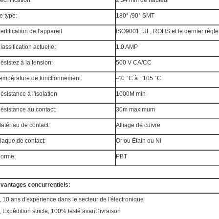
échification:
2.54 mm de hauteur
e type:
180° /90° SMT
ertification de l'appareil
ISO9001, UL, ROHS et le dernier règ
lassification actuelle:
1.0 AMP
ésistez à la tension:
500 V CA/CC
empérature de fonctionnement:
-40 °C à +105 °C
ésistance à l'isolation
1000M min
ésistance au contact:
30m maximum
atériau de contact:
Alliage de cuivre
laque de contact:
Or ou Étain ou Ni
orme:
PBT
vantages concurrentiels:
, 10 ans d'expérience dans le secteur de l'électronique
, Expédition stricte, 100% testé avant livraison