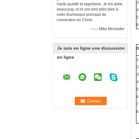
3
haute qualité et opportune. Je les aime
beaucoup, et ils ont sont allés bien à
4
notre fournisseur principal de
5
connecteur en Chine.
6
—— Mike Mcmaster
Je suis en ligne une discussion
D
en ligne
1
2
3
4
5
6
7
8