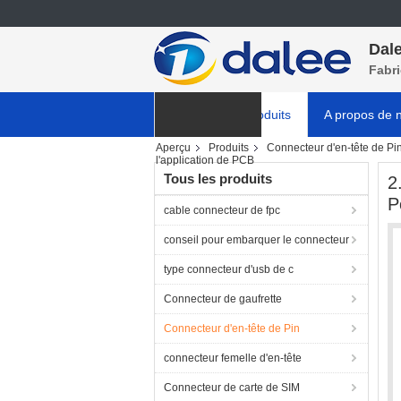
Dale
Fabr
Aperçu
Produits
A propos de 
Aperçu
Produits
Connecteur d'en-tête de Pi
NOUVELLES
l'application de PCB
Tous les produits
2
P
cable connecteur de fpc
conseil pour embarquer le connecteur
type connecteur d'usb de c
Connecteur de gaufrette
Connecteur d'en-tête de Pin
connecteur femelle d'en-tête
Connecteur de carte de SIM