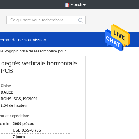
French
search
emande de soumission
le Pogopin prise de ressort pouce pour
degrés verticale horizontale
e PCB
:
Chine
DALEE
ROHS ,SGS, ISO9001
2.54 de hauteur
nt et expédition:
e min:
2000 pièces
USD 0.5$~0.73$
7 jours