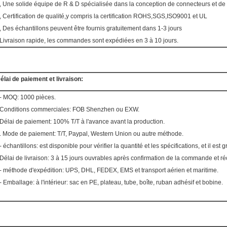
, Une solide équipe de R & D spécialisée dans la conception de connecteurs et d
, Certification de qualité,y compris la certification ROHS,SGS,ISO9001 et UL
, Des échantillons peuvent être fournis gratuitement dans 1-3 jours
Livraison rapide, les commandes sont expédiées en 3 à 10 jours.
élai de paiement et livraison:
- MOQ: 1000 pièces.
Conditions commerciales: FOB Shenzhen ou EXW.
Délai de paiement: 100% T/T à l'avance avant la production.
. Mode de paiement: T/T, Paypal, Western Union ou autre méthode.
- échantillons: est disponible pour vérifier la quantité et les spécifications, et il est 
Délai de livraison: 3 à 15 jours ouvrables après confirmation de la commande et r
- méthode d'expédition: UPS, DHL, FEDEX, EMS et transport aérien et maritime.
- Emballage: à l'intérieur: sac en PE, plateau, tube, boîte, ruban adhésif et bobine.