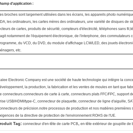
hamp d'application :
es broches sont largement utilisées dans les écrans, les appareils photo numériqu
DA, les ordinateurs, les cartes mères des ordinateurs, une variété de disques de s
ecteurs de cartes, produits de sécurité, compteurs d'électricité, téléphones sans fil,
'agit notamment de l'équipement électronique, de l'interphone, des commutateurs c
rogramme, du VCD, du DVD, du module d'affichage LCM/LED, des jouets électroni
énagers, etc.
alee Electronic Company est une société de haute technologie qui intègre la conce
éveloppement, la production, la fabrication et les ventes de moules en tant que fab
e connecteurs.connecteurs de carte à carte, connecteurs plats FFC/FPC, support d
rise USB/HDMI/type-C, connecteur de plaquette, connecteur de ligne d'aiguille, SAT
onnecteurs de précision.notre processus de production et nos matières premières
xigences de la directive de protection de l'environnement ROHS de l'UE.
,
roduit Tag:
connecteur d'en-tête de carte PCB
en-tête extérieur de goupille de 