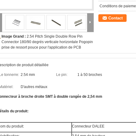
Conditions de paieme
Contact
Image Grand :
2.54 Pitch Single Double Row Pin
Connector 180/90 degrés verticale horizontale Pogopin
prise de ressort pouce pour l'application de PCB
escription de produit détaillée
Le tonnerre:
2.54 mm
Le pin:
1 à 50 broches
Matériel:
D'autres métaux
onnecteur à broche droite SMT à double rangée de 2,54 mm
étails du produit:
om du produit:
Connecteur DALEE