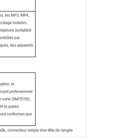
es, les MP3, MP4,
tockage mobiles,
téléphone portableIl
ontrôlés par
ques, des appareils
ption, le
ricant professionnel
e carte SIM/TF/SD,
A et autres
 sont conformes aux
,
bâti
connecteur simple d'en-tête de rangée