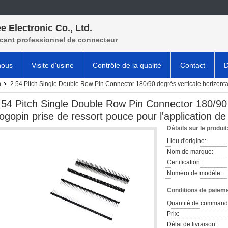
e Electronic Co., Ltd.
icant professionnel de connecteur
nous
Visite d'usine
Contrôle de la qualité
Contact
D
n
2.54 Pitch Single Double Row Pin Connector 180/90 degrés verticale horizonta
.54 Pitch Single Double Row Pin Connector 180/90 
ogopin prise de ressort pouce pour l'application d
Détails sur le produit
Lieu d'origine:
Nom de marque:
Certification:
Numéro de modèle:
Conditions de paieme
Quantité de command
Prix:
Délai de livraison: