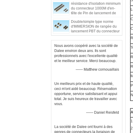
S
résistance d'isolation minimum
de Pin
du connecteur 1000M d'en-
L
tête de Pin de lancement de
2.0mm DALEE
C
Double/simple type norme
d'IMMERSION de rangée du
C
lancement PBT du connecteur
1.27mm d'en-tête de Pin
R
Nous avons coopéré avec la société de
T
Dalee environ deux ans. Ils sont
professionnels avec l'excellente qualité
R
et le meilleur service. Merci beaucoup.
R
—— Matthew cornouaillais
M
Un meilleurs prix et de haute qualité,
P
ceci m'ont aidé beaucoup. Réservation
opportune, service satisfaisant et appui
N
total. Je suis heureux de travailler avec
vous.
A
—— Daniel Reisfeld
1
La société de Dalee ont fourni à des
2
genres de connecteurs la livraison de