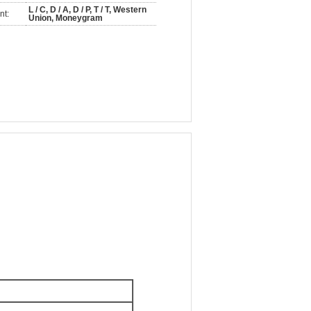
L / C, D / A, D / P, T / T, Western
nt:
Union, Moneygram