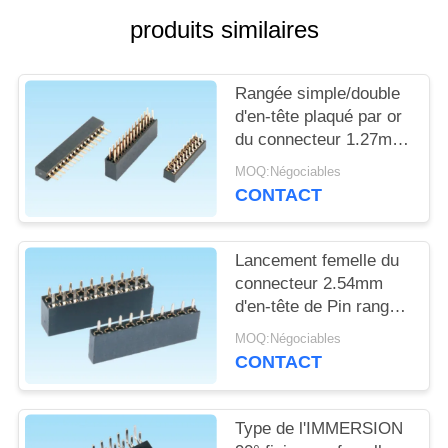
PLAN
produits similaires
DU
SITE
Rangée simple/double
d'en-tête plaqué par or
PRIVACY
du connecteur 1.27mm
de lancement de type
POLICY
MOQ:Négociables
femelle d'IMMERSION
CONTACT
Lancement femelle du
connecteur 2.54mm
d'en-tête de Pin rangée
simple/double pour
MOQ:Négociables
l'industrie militaire
CONTACT
Type de l'IMMERSION