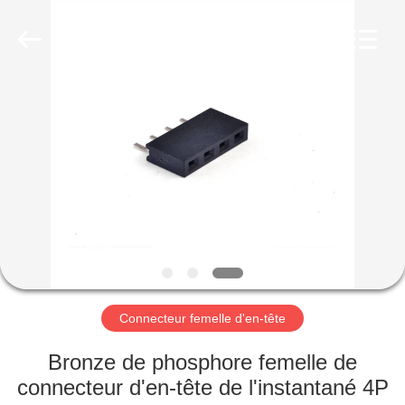
Fournisseur.
Copyright
©
2019
-
2025
Dalee
Electronic
MAISON
Co.,
Ltd..
All
Rights
Reserved.
PRODUITS
Developed
by
ECER
AU
SUJET
DE
NOUS
Connecteur femelle d'en-tête
VISITE
Bronze de phosphore femelle de
D'USINE
connecteur d'en-tête de l'instantané 4P