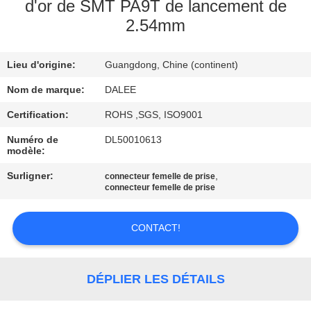
d'or de SMT PA9T de lancement de
2.54mm
CONTRÔLE
DE
Lieu d'origine:
Guangdong, Chine (continent)
QUALITÉ
Nom de marque:
DALEE
CONTACTEZ-
Certification:
ROHS ,SGS, ISO9001
NOUS
Numéro de
DL50010613
modèle:
Surligner:
,
connecteur femelle de prise
DEMANDEZ
connecteur femelle de prise
UNE
CITATION
CONTACT!
NEWS
DÉPLIER LES DÉTAILS