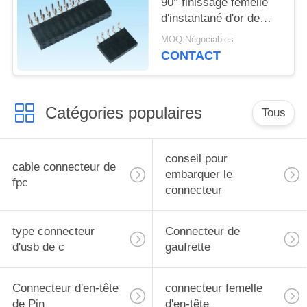
90° finissage femelle
d'instantané d'or de
connecteur d'en-tête
MOQ:Négociables
pour le panneau de
CONTACT
carte PCB
Catégories populaires
Tous
conseil pour
cable connecteur de
embarquer le
fpc
connecteur
type connecteur
Connecteur de
d'usb de c
gaufrette
Connecteur d'en-tête
connecteur femelle
de Pin
d'en-tête