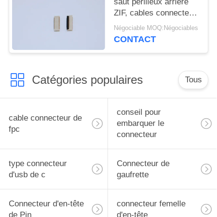
saut périlleux arrière
ZIF, cables connecteur
électriques de la taille
Négociable MOQ:Négociables
1.0mm 9-61 bornes
CONTACT
Catégories populaires
Tous
conseil pour
cable connecteur de
embarquer le
fpc
connecteur
type connecteur
Connecteur de
d'usb de c
gaufrette
Connecteur d'en-tête
connecteur femelle
de Pin
d'en-tête