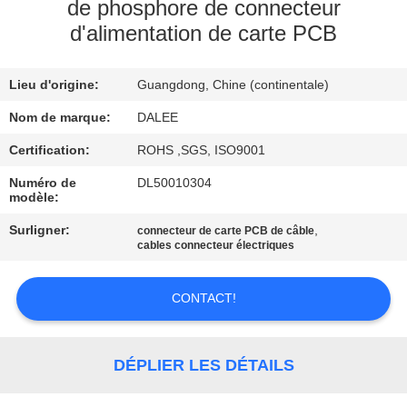
de phosphore de connecteur
d'alimentation de carte PCB
CONTRÔLE
DE
Lieu d'origine:
Guangdong, Chine (continentale)
QUALITÉ
Nom de marque:
DALEE
CONTACTEZ-
Certification:
ROHS ,SGS, ISO9001
NOUS
Numéro de
DL50010304
modèle:
Surligner:
,
connecteur de carte PCB de câble
DEMANDEZ
cables connecteur électriques
UNE
CITATION
CONTACT!
NEWS
DÉPLIER LES DÉTAILS