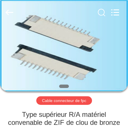
de
câble
Fournisseur.
Copyright
©
2019
-
2025
MAISON
Dalee
Electronic
Co.,
Ltd..
All
PRODUITS
Rights
Reserved.
Developed
by
ECER
AU
SUJET
DE
NOUS
Cable connecteur de fpc
VISITE
Type supérieur R/A matériel
D'USINE
convenable de ZIF de clou de bronze