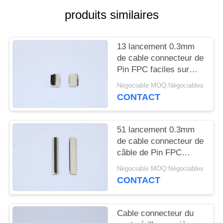
PLAN
produits similaires
DU
SITE
13 lancement 0.3mm
de cable connecteur de
PRIVACY
Pin FPC faciles sur
SMT R/A avec la taille
POLICY
Négociable MOQ:Négociables
1,0 millimètres
CONTACT
51 lancement 0.3mm
de cable connecteur de
câble de Pin FPC
Facile-sur SMT R/A
Négociable MOQ:Négociables
pour le matériel
CONTACT
médical
Cable connecteur du