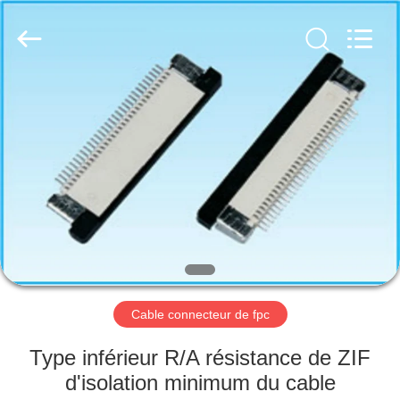
Co.,
Ltd..
All
Rights
Reserved.
Developed
by
ECER
MAISON
PRODUITS
AU
SUJET
DE
NOUS
Cable connecteur de fpc
VISITE
Type inférieur R/A résistance de ZIF
D'USINE
d'isolation minimum du cable