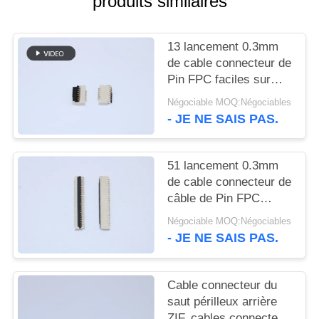
produits similaires
PLAN
DU
13 lancement 0.3mm
SITE
de cable connecteur de
Pin FPC faciles sur
PRIVACY
SMT R/A avec la taille
Négociable MOQ:Négociables
1,0 millimètres
POLICY
- JE NE SAIS PAS.
51 lancement 0.3mm
de cable connecteur de
câble de Pin FPC
Facile-sur SMT R/A
Négociable MOQ:Négociables
pour le matériel
- JE NE SAIS PAS.
médical
Cable connecteur du
saut périlleux arrière
ZIF, cables connecteur