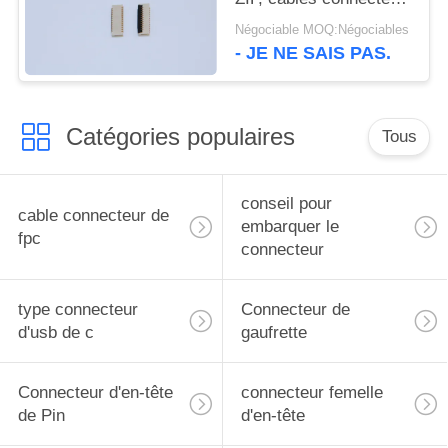
électriques de la taille
Négociable MOQ:Négociables
1.0mm 9-61 bornes
- JE NE SAIS PAS.
Catégories populaires
Tous
conseil pour
cable connecteur de
embarquer le
fpc
connecteur
type connecteur
Connecteur de
d'usb de c
gaufrette
Connecteur d'en-tête
connecteur femelle
de Pin
d'en-tête