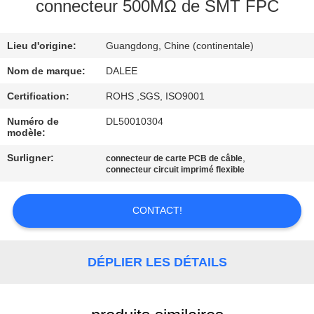
connecteur 500MΩ de SMT FPC
CONTRÔLE
Lieu d'origine:
Guangdong, Chine (continentale)
DE
QUALITÉ
Nom de marque:
DALEE
Certification:
ROHS ,SGS, ISO9001
CONTACTEZ-
Numéro de
DL50010304
modèle:
NOUS
Surligner:
,
connecteur de carte PCB de câble
connecteur circuit imprimé flexible
DEMANDEZ
UNE
CONTACT!
CITATION
DÉPLIER LES DÉTAILS
NEWS